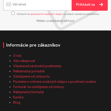
Prihlásiť sa
Súhlasím so
spracovaním osobných údajov
za účelom zasielania newslettera.
Môžete sa kedykoľvek odhlásiť.
Informácie pre zákazníkov
O nás
Ako nakupovať
Všeobecné obchodné podmienky
Reklamačný poriadok
Odstúpenie od zmluvy tu
Poučenie o ochrane osobných údajov a používaní cookies
Formulár na odstúpenie od zmluvy
Reklamačný formulár
Kariéra
Blog