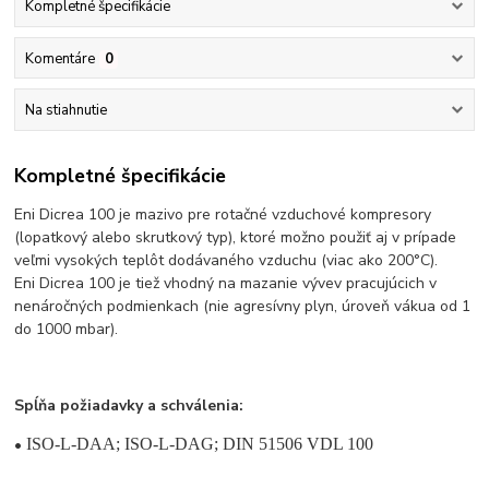
Kompletné špecifikácie
Komentáre
0
Na stiahnutie
Kompletné špecifikácie
Eni Dicrea 100 je mazivo pre rotačné vzduchové kompresory
(lopatkový alebo skrutkový typ), ktoré možno použiť aj v prípade
veľmi vysokých teplôt dodávaného vzduchu (viac ako 200°C).
Eni Dicrea 100 je tiež vhodný na mazanie vývev pracujúcich v
nenáročných podmienkach (nie agresívny plyn, úroveň vákua od 1
do 1000 mbar).
Spĺňa požiadavky a schválenia:
•
ISO-L-DAA;
ISO-L-DAG;
DIN 51506 VDL 100