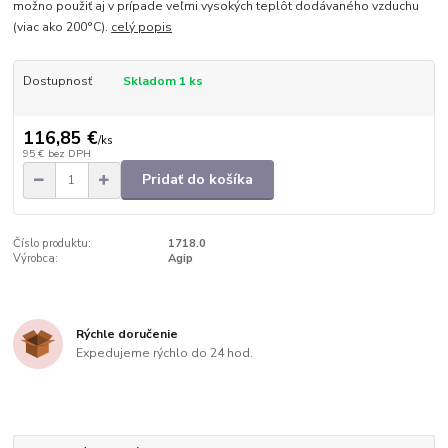
možno použiť aj v prípade veľmi vysokých teplôt dodávaného vzduchu
(viac ako 200°C).
celý popis
Dostupnosť
Skladom 1 ks
116,85 €
/
ks
95 €
bez DPH
Pridať do košíka
Číslo produktu:
1718.0
Výrobca:
Agip
Rýchle doručenie
Expedujeme rýchlo do 24 hod.