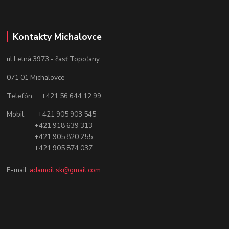
Kontakty Michalovce
ul.Letná 3973 - časť Topoľany,
071 01 Michalovce
Telefón: +421 56 644 12 99
Mobil: +421 905 903 545
+421 918 639 313
+421 905 820 255
+421 905 874 037
E-mail:
adamoil.sk@gmail.com