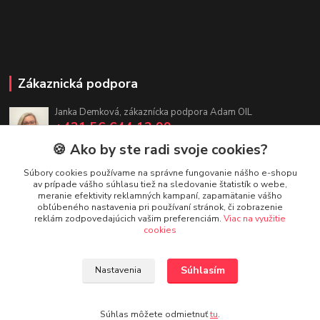
Zákaznická podpora
Janka Demková, zákaznícka podpora Adam OIL
+421 56 644 12 99
(Po-Pia, 7:30-16 hod.)
🍪 Ako by ste radi svoje cookies?
adamoil.sk@gmail.com
Súbory cookies používame na správne fungovanie nášho e-shopu
av prípade vášho súhlasu tiež na sledovanie štatistík o webe,
meranie efektivity reklamných kampaní, zapamätanie vášho
obľúbeného nastavenia pri používaní stránok, či zobrazenie
reklám zodpovedajúcich vašim preferenciám.
Viac na využitie
cookies
Upravit sběr cookies.
Súhlasím
Nastavenia
Copyright 2024 - 2024 Adam OIL s.r.o.
Súhlas môžete odmietnuť
tu
.