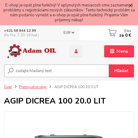
E-shop je opäť plne funkčný! V uplynulých mesiacoch sme zaznamenali
problémy s registráciami nových zákazníkov. Tento technický problém sa
nám podarilo vyriešiť a e-shop je opäť plne funkčný. Prajeme Vám
príjemný nákup!
0
ks
+421 56 644 12 99
EUR
za
0 €
(Po-Pia, 7:30-16 hod.)
Menu
Hľadať
Úvod
Priemyselné oleje
AGIP DICREA 100 20.0 LIT
AGIP DICREA 100 20.0 LIT