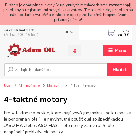
E-shop je opäť plne funkčný! V uplynulých mesiacoch sme zaznamenali
problémy s registráciami nových zákazníkov. Tento technický problém sa
nám podarilo vyriešiť a e-shop je opäť plne funkčný. Prajeme Vám
príjemný nákup!
0
ks
+421 56 644 12 99
EUR
za
0 €
(Po-Pia, 7:30-16 hod.)
Menu
Hľadať
Úvod
Motorové oleje
Motocykle
4-taktné motory
4-taktné motory
Pre 4-taktné motocykle, ktoré majú zvyčajne mokrú spojku (spojka
je ponorená v oleji), je nevyhnutné použiť olej so špecifikáciou
JASO MA
alebo
JASO MA2
. Tieto normy zaručujú, že olej
nespôsobí preklzávanie spojky.