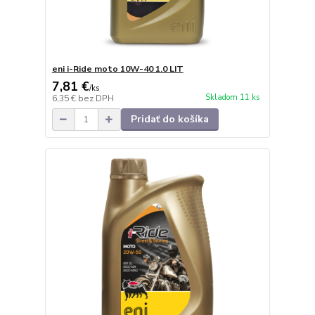
eni i-Ride moto 10W-40 1.0 LIT
7,81 €
/
ks
Skladom 11 ks
6,35 €
bez DPH
Pridať do košíka