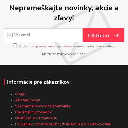
Nepremeškajte novinky, akcie a
zľavy!
Prihlásiť sa
Súhlasím so
spracovaním osobných údajov
za účelom zasielania newslettera.
Môžete sa kedykoľvek odhlásiť.
Informácie pre zákazníkov
O nás
Ako nakupovať
Všeobecné obchodné podmienky
Reklamačný poriadok
Odstúpenie od zmluvy tu
Poučenie o ochrane osobných údajov a používaní cookies