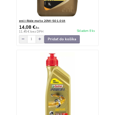
eni i-Ride moto 20W-50 1.0 lit
14,08 €
/
ks
Skladom 8 ks
11,45 €
bez DPH
Pridať do košíka