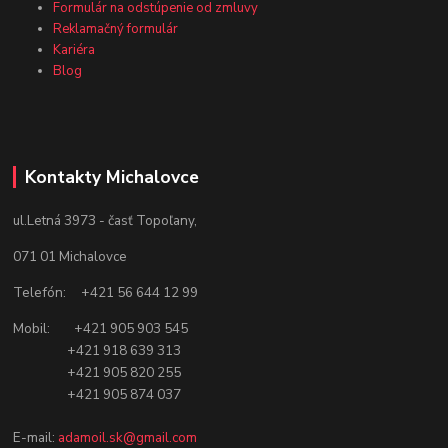
Formulár na odstúpenie od zmluvy
Reklamačný formulár
Kariéra
Blog
Kontakty Michalovce
ul.Letná 3973 - časť Topoľany,
071 01 Michalovce
Telefón: +421 56 644 12 99
Mobil: +421 905 903 545
+421 918 639 313
+421 905 820 255
+421 905 874 037
E-mail:
adamoil.sk@gmail.com