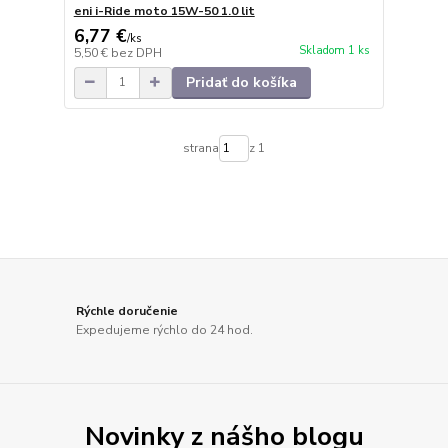
eni i-Ride moto 15W-50 1.0 lit
6,77 €
/
ks
Skladom 1 ks
5,50 €
bez DPH
Pridať do košíka
strana
z 1
Rýchle doručenie
Expedujeme rýchlo do 24 hod.
Novinky z nášho blogu