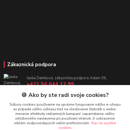
Zákaznická podpora
Janka Demková, zákaznícka podpora Adam OIL
+421 56 644 12 99
(Po-Pia, 7:30-16 hod.)
🍪 Ako by ste radi svoje cookies?
adamoil.sk@gmail.com
Súbory cookies používame na správne fungovanie nášho e-shopu
av prípade vášho súhlasu tiež na sledovanie štatistík o webe,
meranie efektivity reklamných kampaní, zapamätanie vášho
obľúbeného nastavenia pri používaní stránok, či zobrazenie
reklám zodpovedajúcich vašim preferenciám.
Viac na využitie
cookies