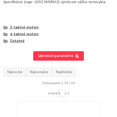
špecifikácie (napr. JASO MA/MA2) výrobcom vášho motocykla.
2-taktné motory
4-taktné motory
Ostatné
Upresniť parametre
Najnovšie
Najlacnejšie
Najdrahšie
Zobrazujem 1-10 z 10
strana
z 1