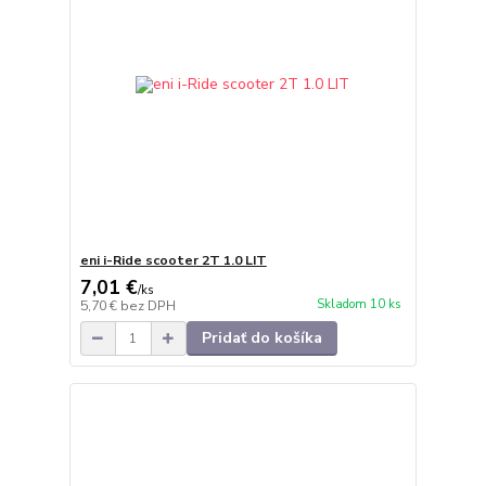
eni i-Ride scooter 2T 1.0 LIT
7,01 €
/
ks
Skladom 10 ks
5,70 €
bez DPH
Pridať do košíka