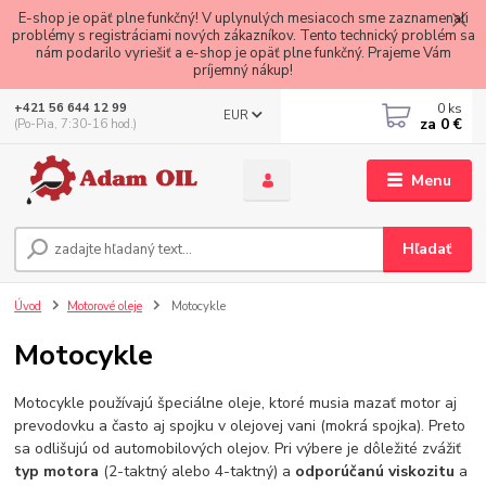
E-shop je opäť plne funkčný! V uplynulých mesiacoch sme zaznamenali
problémy s registráciami nových zákazníkov. Tento technický problém sa
nám podarilo vyriešiť a e-shop je opäť plne funkčný. Prajeme Vám
príjemný nákup!
0
ks
+421 56 644 12 99
EUR
za
0 €
(Po-Pia, 7:30-16 hod.)
Menu
Hľadať
Úvod
Motorové oleje
Motocykle
Motocykle
Motocykle používajú špeciálne oleje, ktoré musia mazať motor aj
prevodovku a často aj spojku v olejovej vani (mokrá spojka). Preto
sa odlišujú od automobilových olejov. Pri výbere je dôležité zvážiť
typ motora
(2-taktný alebo 4-taktný) a
odporúčanú viskozitu
a