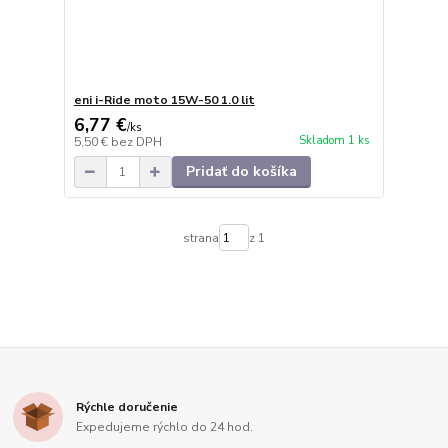
eni i-Ride moto 15W-50 1.0 lit
6,77 €
/
ks
Skladom 1 ks
5,50 €
bez DPH
Pridať do košíka
strana
z 1
Rýchle doručenie
Expedujeme rýchlo do 24 hod.