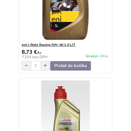
eni i-Ride Racing 5W-40 1.0 LIT
8,73 €
/
ks
Skladom 24 ks
7,10 €
bez DPH
Pridať do košíka