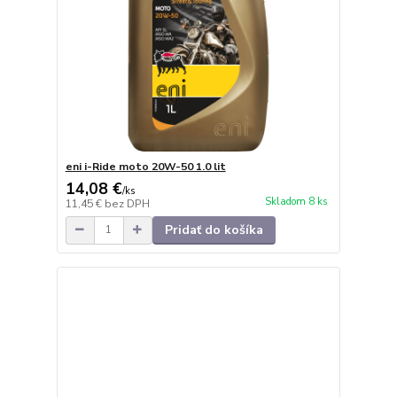
eni i-Ride moto 20W-50 1.0 lit
14,08 €
/
ks
Skladom 8 ks
11,45 €
bez DPH
Pridať do košíka