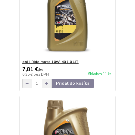
eni i-Ride moto 10W-40 1.0 LIT
7,81 €
/
ks
Skladom 11 ks
6,35 €
bez DPH
Pridať do košíka