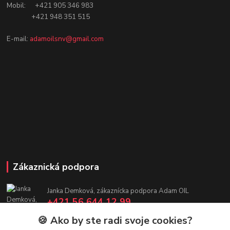
Mobil: +421 905 346 983
+421 948 351 515
E-mail:
adamoilsnv@gmail.com
Zákaznická podpora
Janka Demková, zákaznícka podpora Adam OIL
+421 56 644 12 99
(Po-Pia, 7:30-16 hod.)
🍪 Ako by ste radi svoje cookies?