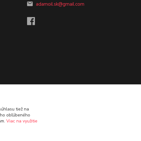
adamoil.sk@gmail.com
úhlasu tiež na
ášho obľúbeného
iám.
Viac na využitie