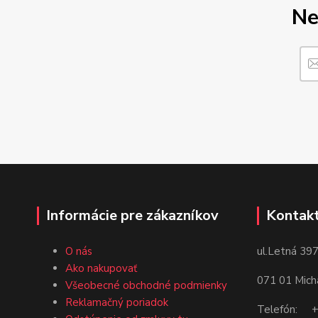
Ne
Informácie pre zákazníkov
Kontakt
ul.Letná 397
O nás
Ako nakupovať
071 01 Mich
Všeobecné obchodné podmienky
Reklamačný poriadok
Telefón: +