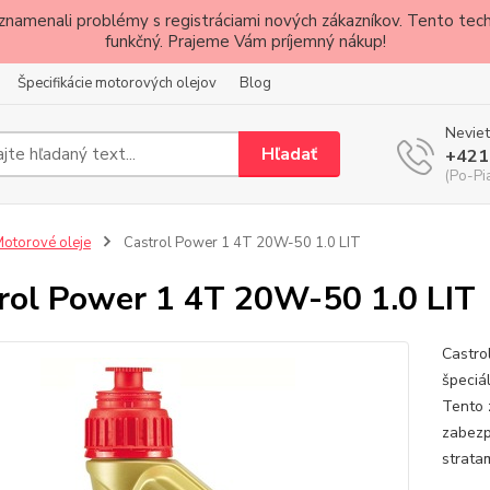
znamenali problémy s registráciami nových zákazníkov. Tento techn
funkčný. Prajeme Vám príjemný nákup!
Špecifikácie motorových olejov
Blog
Neviet
Hľadať
+421
(Po-Pi
otorové oleje
Castrol Power 1 4T 20W-50 1.0 LIT
rol Power 1 4T 20W-50 1.0 LIT
Castro
špeciál
Tento 
zabezp
strata