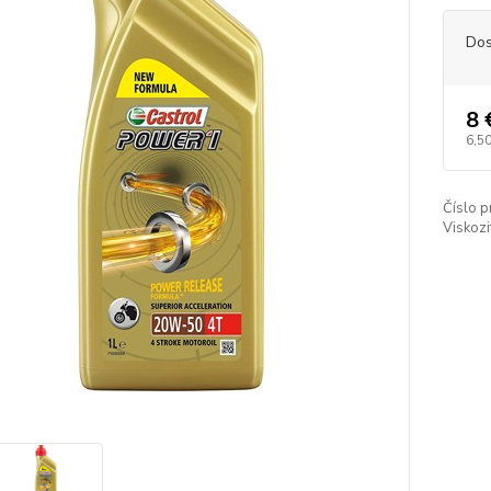
Dos
8 
6,50
Číslo p
Viskozi