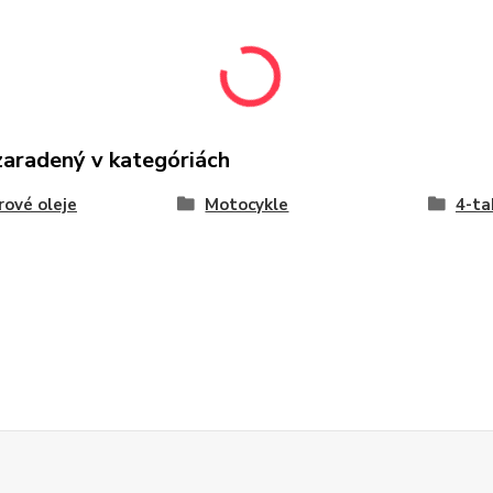
zaradený v kategóriách
ové oleje
Motocykle
4-ta