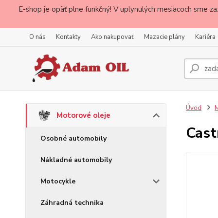
E-shop je opäť plne funkčný! V uplynulých mesiacoch sme za
O nás
Kontakty
Ako nakupovať
Mazacie plány
Kariéra
Úvod
M
Motorové oleje
Cast
Osobné automobily
Nákladné automobily
Motocykle
Záhradná technika