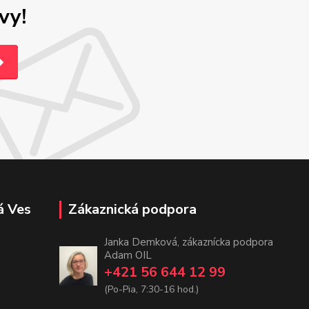
vy!
á Ves
Zákaznická podpora
Janka Demková, zákaznícka podpora
Adam OIL
+421 56 644 12 99
(Po-Pia, 7:30-16 hod.)