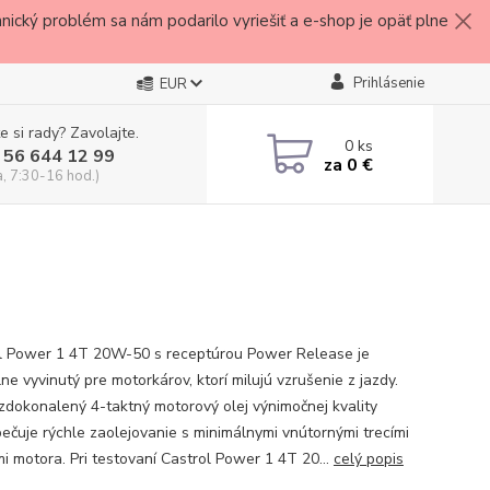
ický problém sa nám podarilo vyriešiť a e-shop je opäť plne
Prihlásenie
EUR
e si rady? Zavolajte.
0
ks
 56 644 12 99
za
0 €
a, 7:30-16 hod.)
l Power 1 4T 20W-50 s receptúrou Power Release je
ne vyvinutý pre motorkárov, ktorí milujú vzrušenie z jazdy.
zdokonalený 4-taktný motorový olej výnimočnej kvality
ečuje rýchle zaolejovanie s minimálnymi vnútornými trecími
mi motora. Pri testovaní Castrol Power 1 4T 20...
celý popis