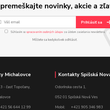
premeškajte novinky, akcie a zľa
Prihlásiť sa
Súhlasím so
spracovaním osobných údajov
za účelom zasielania newslettera.
Môžete sa kedykoľvek odhlásiť.
y Michalovce
Kontakty Spišská Nov
3 - časť Topoľany,
Odorínska cesta 1,
alovce
052 01 Spišská Nová Ves
421 56 644 12 99
Mobil: +421 905 346 983