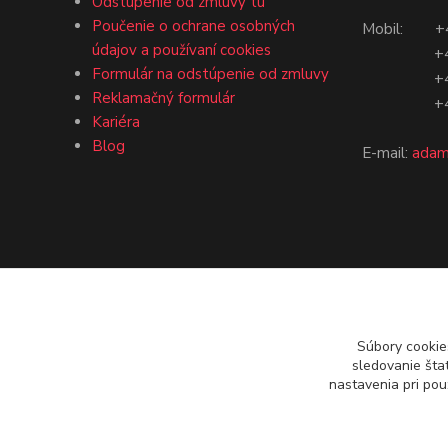
Odstúpenie od zmluvy tu
Poučenie o ochrane osobných
Mobil: +4
údajov a používaní cookies
+421 9
Formulár na odstúpenie od zmluvy
+421 9
Reklamačný formulár
+421 9
Kariéra
Blog
E-mail:
adam
Súbory cookie
sledovanie šta
nastavenia pri pou