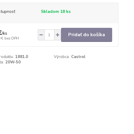
tupnosť
Skladom 18 ks
€
/
ks
Pridať do košíka
 €
bez DPH
roduktu:
1881.0
Výrobca:
Castrol
ta:
20W-50