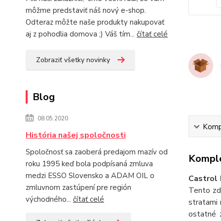
môžme predstaviť náš nový e-shop.
Odteraz môžte naše produkty nakupovať
aj z pohodlia domova ;) Váš tím...
čítať celé
Zobraziť všetky novinky
Blog
08.05.2020
Kompl
História našej spoločnosti
Spoločnosť sa zaoberá predajom mazív od
Komple
roku 1995 keď bola podpísaná zmluva
medzi ESSO Slovensko a ADAM OIL o
Castrol
zmluvnom zastúpení pre región
Tento zd
východného...
čítať celé
stratami
ostatné 