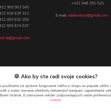
+421 948 351 515
21 905 903 545
18 639 313
E-mail:
adamoilsnv@gmail.com
05 820 255
05 874 037
oil.sk@gmail.com
🍪 Ako by ste radi svoje cookies?
s používame na správne fungovanie nášho e-shopu av prípade vášho s
tistík o webe, meranie efektivity reklamných kampaní, zapamätanie v
žívaní stránok, či zobrazenie reklám zodpovedajúcich vašim preferenc
cookies