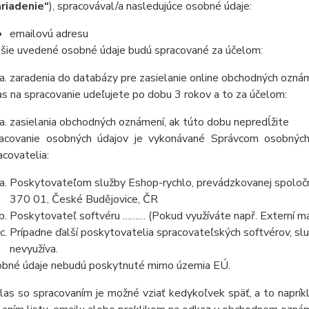
riadenie“
), spracovával/a nasledujúce osobné údaje:
emailovú adresu
šie uvedené osobné údaje budú spracované za účelom:
zaradenia do databázy pre zasielanie online obchodných oznám
as na spracovanie udeľujete po dobu
3 rokov
a to za účelom:
zasielania obchodných oznámení, ak túto dobu nepredĺžite
acovanie osobných údajov je vykonávané Správcom osobných
acovatelia:
Poskytovateľom služby Eshop-rychlo, prevádzkovanej spoločn
370 01, České Budějovice, ČR
Poskytovateľ softvéru
……… (Pokud využíváte např. Externí mai
Prípadne ďalší poskytovatelia spracovateľských softvérov, služ
nevyužíva.
bné údaje
nebudú
poskytnuté mimo územia EÚ.
las so spracovaním je možné vziať kedykoľvek späť, a to
naprík