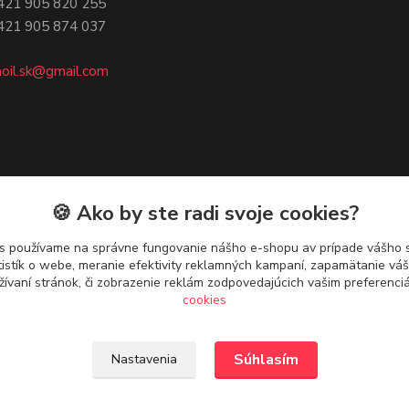
05 820 255
05 874 037
oil.sk@gmail.com
🍪 Ako by ste radi svoje cookies?
s používame na správne fungovanie nášho e-shopu av prípade vášho s
tistík o webe, meranie efektivity reklamných kampaní, zapamätanie v
žívaní stránok, či zobrazenie reklám zodpovedajúcich vašim preferenc
cookies
Upravit sběr cookies.
Súhlasím
Nastavenia