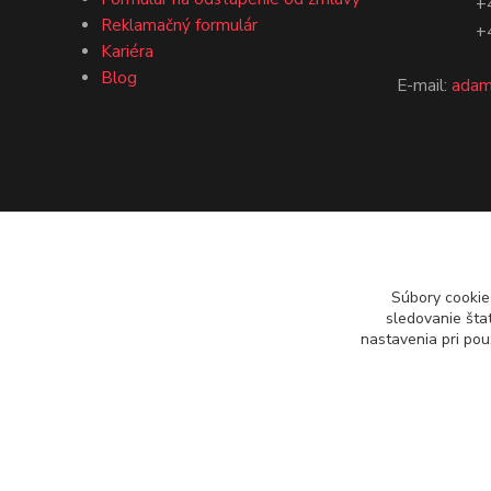
+421 9
Reklamačný formulár
+421 9
Kariéra
Blog
E-mail:
adam
Súbory cookie
sledovanie šta
nastavenia pri pou