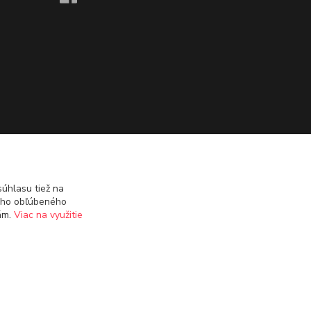
úhlasu tiež na
ášho obľúbeného
iám.
Viac na využitie