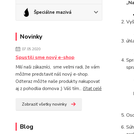
„Na
Špeciálne mazivá
Vyš
Novinky
úhl
07.05.2020
Spustili sme nový e-shop
Spr
Milí naši zákazníci, sme veľmi radi, že vám
spr
môžme predstaviť náš nový e-shop.
Odteraz môžte naše produkty nakupovať
aj z pohodlia domova ;) Váš tím...
čítať celé
Zobraziť všetky novinky
Oso
Blog
Súh