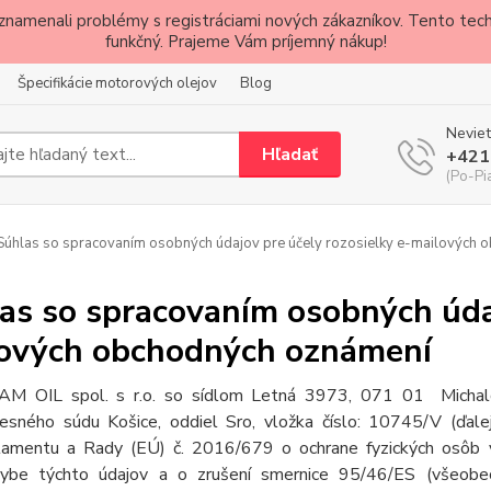
znamenali problémy s registráciami nových zákazníkov. Tento techn
funkčný. Prajeme Vám príjemný nákup!
Špecifikácie motorových olejov
Blog
Neviet
Hľadať
+421
(Po-Pi
úhlas so spracovaním osobných údajov pre účely rozosielky e-mailových
as so spracovaním osobných údaj
ových obchodných oznámení
M OIL spol. s r.o. so sídlom Letná 3973, 071 01 Michalo
esného súdu Košice, oddiel Sro, vložka číslo: 10745/V (
ďale
lamentu a Rady (EÚ) č. 2016/679 o ochrane fyzických osôb v
ybe týchto údajov a o zrušení smernice 95/46/ES (všeobec