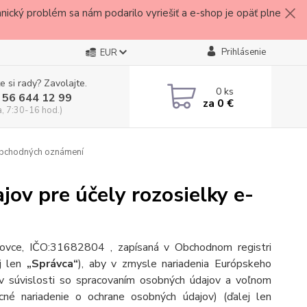
ický problém sa nám podarilo vyriešiť a e-shop je opäť plne
Prihlásenie
EUR
e si rady? Zavolajte.
0
ks
 56 644 12 99
za
0 €
a, 7:30-16 hod.)
 obchodných oznámení
ov pre účely rozosielky e-
vce, IČO:31682804 , zapísaná v Obchodnom registri
j len
„Správca“
), aby v zmysle nariadenia Európskeho
 súvislosti so spracovaním osobných údajov a voľnom
né nariadenie o ochrane osobných údajov) (ďalej len