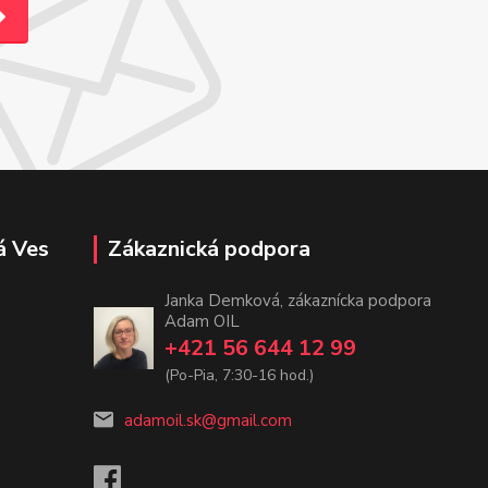
á Ves
Zákaznická podpora
Janka Demková, zákaznícka podpora
Adam OIL
+421 56 644 12 99
(Po-Pia, 7:30-16 hod.)
adamoil.sk@gmail.com