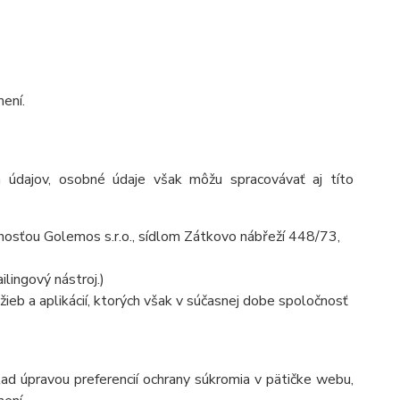
ení.
 údajov, osobné údaje však môžu spracovávať aj títo
osťou Golemos s.r.o., sídlom Zátkovo nábřeží 448/73,
lingový nástroj.)
ieb a aplikácií, ktorých však v súčasnej dobe spoločnosť
lad úpravou preferencií ochrany súkromia v pätičke webu,