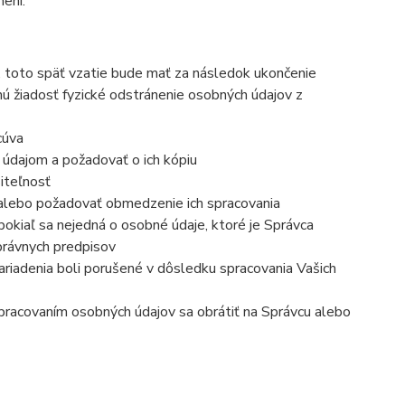
ení.
, toto späť vzatie bude mať za následok
ukončenie
nú žiadosť fyzické odstránenie osobných údajov z
cúva
 údajom a požadovať o ich kópiu
iteľnosť
 alebo požadovať obmedzenie ich spracovania
okiaľ sa nejedná o osobné údaje, ktoré je Správca
právnych predpisov
ariadenia boli porušené v dôsledku spracovania Vašich
 spracovaním osobných údajov sa obrátiť na Správcu alebo