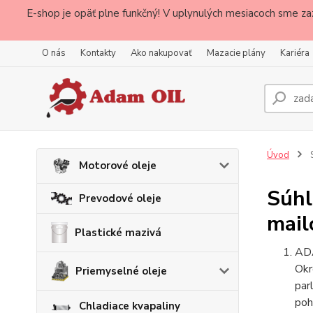
E-shop je opäť plne funkčný! V uplynulých mesiacoch sme za
O nás
Kontakty
Ako nakupovať
Mazacie plány
Kariéra
Úvod
S
Motorové oleje
Súhl
Prevodové oleje
mail
Plastické mazivá
ADA
Okr
Priemyselné oleje
par
poh
Chladiace kvapaliny