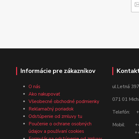
Informácie pre zákazníkov
Kontakt
ul.Letná 397
O nás
Ako nakupovať
071 01 Mich
Všeobecné obchodné podmienky
Reklamačný poriadok
Telefón: +
Odstúpenie od zmluvy tu
Poučenie o ochrane osobných
Mobil: +4
údajov a používaní cookies
+421 9
Formulár na odstúpenie od zmluvy