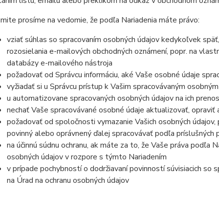
laním listu, emailu alebo preklikom na odkaz v obchodnom oznám
mite prosíme na vedomie, že podľa Nariadenia máte právo:
vziať súhlas so spracovaním osobných údajov kedykoľvek späť
rozosielania e-mailových obchodných oznámení, popr. na vlast
databázy e-mailového nástroja
požadovať od Správcu informáciu, aké Vaše osobné údaje spra
vyžiadať si u Správcu prístup k Vašim spracovávaným osobným
u automatizovane spracovaných osobných údajov na ich prenos
nechať Vaše spracovávané osobné údaje aktualizovať, opraviť
požadovať od spoločnosti vymazanie Vašich osobných údajov, p
povinný alebo oprávnený ďalej spracovávať podľa príslušných 
na účinnú súdnu ochranu, ak máte za to, že Vaše práva podľa N
osobných údajov v rozpore s týmto Nariadením
v prípade pochybností o dodržiavaní povinností súvisiacich so
na Úrad na ochranu osobných údajov