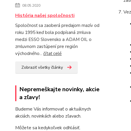
zas
08.05.2020
Vez
História našej spoločnosti
Spoločnosť sa zaoberá predajom mazív od
roku 1995 keď bola podpísaná zmluva
medzi ESSO Slovensko a ADAM OIL o
zmluvnom zastúpení pre región
východného...
čítať celé
Zobraziť všetky články
Nepremeškajte novinky, akcie
a zľavy!
Budeme Vás informovať o aktuálnych
akciách, novinkách alebo zľavach.
Môžete sa kedykoľvek odhlásiť.