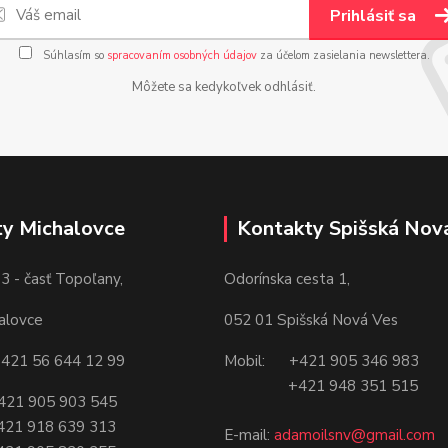
Prihlásiť sa
Súhlasím so
spracovaním osobných údajov
za účelom zasielania newslettera.
Môžete sa kedykoľvek odhlásiť.
y Michalovce
Kontakty Spišská Nov
3 - časť Topoľany,
Odorínska cesta 1,
alovce
052 01 Spišská Nová Ves
421 56 644 12 99
Mobil: +421 905 346 983
+421 948 351 515
21 905 903 545
18 639 313
E-mail:
adamoilsnv@gmail.com