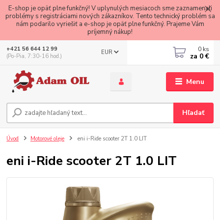
E-shop je opäť plne funkčný! V uplynulých mesiacoch sme zaznamenali
problémy s registráciami nových zákazníkov. Tento technický problém sa
nám podarilo vyriešiť a e-shop je opäť plne funkčný. Prajeme Vám
príjemný nákup!
0
ks
+421 56 644 12 99
EUR
za
0 €
(Po-Pia, 7:30-16 hod.)
Menu
Hľadať
Úvod
Motorové oleje
eni i-Ride scooter 2T 1.0 LIT
eni i-Ride scooter 2T 1.0 LIT