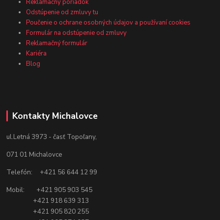
Reklamačný poriadok
Odstúpenie od zmluvy tu
Poučenie o ochrane osobných údajov a používaní cookies
Formulár na odstúpenie od zmluvy
Reklamačný formulár
Kariéra
Blog
Kontakty Michalovce
ul.Letná 3973 - časť Topoľany,
071 01 Michalovce
Telefón: +421 56 644 12 99
Mobil: +421 905 903 545
+421 918 639 313
+421 905 820 255