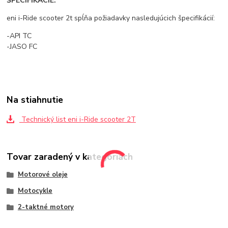
ŠPECIFIKÁCIE:
eni i-Ride scooter 2t spĺňa požiadavky nasledujúcich špecifikácií:
-API TC
-JASO FC
Na stiahnutie
Technický list eni i-Ride scooter 2T
Tovar zaradený v kategóriách
Motorové oleje
Motocykle
2-taktné motory