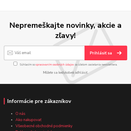
Nepremeškajte novinky, akcie a
zľavy!
Prihlásiť sa
Súhlasím so
spracovaním osobných údajov
za účelom zasielania newslettera.
Môžete sa kedykoľvek odhlásiť.
Informácie pre zákazníkov
O nás
Ako nakupovať
Všeobecné obchodné podmienky