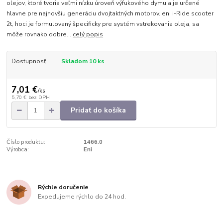
olejov, ktoré tvoria veľmi nízku úroveň výfukového dymu a je určené
hlavne pre najnovšiu generáciu dvojtaktných motorov. eni i-Ride scooter
2t, hoci je formulovaný špecificky pre systém vstrekovania oleja, sa
môže rovnako dobre...
celý popis
Dostupnosť
Skladom 10 ks
7,01 €
/
ks
5,70 €
bez DPH
Pridať do košíka
Číslo produktu:
1466.0
Výrobca:
Eni
Rýchle doručenie
Expedujeme rýchlo do 24 hod.