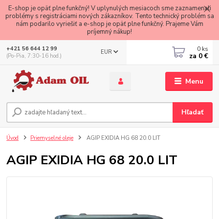
E-shop je opäť plne funkčný! V uplynulých mesiacoch sme zaznamenali
problémy s registráciami nových zákazníkov. Tento technický problém sa
nám podarilo vyriešiť a e-shop je opäť plne funkčný. Prajeme Vám
príjemný nákup!
0
ks
+421 56 644 12 99
EUR
za
0 €
(Po-Pia, 7:30-16 hod.)
Menu
Hľadať
Úvod
Priemyselné oleje
AGIP EXIDIA HG 68 20.0 LIT
AGIP EXIDIA HG 68 20.0 LIT