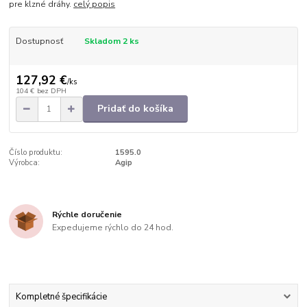
pre klzné dráhy.
celý popis
Dostupnosť
Skladom 2 ks
127,92 €
/
ks
104 €
bez DPH
Pridať do košíka
Číslo produktu:
1595.0
Výrobca:
Agip
Rýchle doručenie
Expedujeme rýchlo do 24 hod.
Kompletné špecifikácie