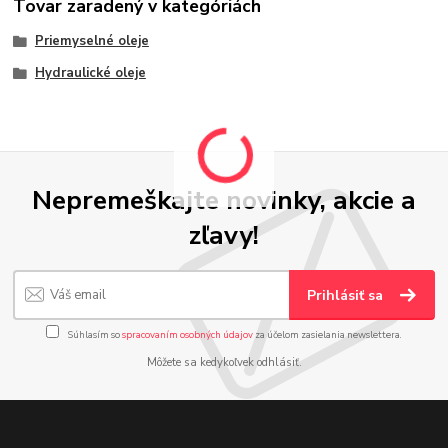
Tovar zaradený v kategóriách
Priemyselné oleje
Hydraulické oleje
Nepremeškajte novinky, akcie a
zľavy!
Prihlásiť sa
Súhlasím so
spracovaním osobných údajov
za účelom zasielania newslettera.
Môžete sa kedykoľvek odhlásiť.