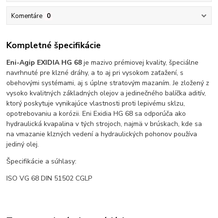
Komentáre
0
Kompletné špecifikácie
Eni-Agip EXIDIA HG 68
je mazivo prémiovej kvality, špeciálne
navrhnuté pre klzné dráhy, a to aj pri vysokom zaťažení, s
obehovými systémami, aj s úplne stratovým mazaním. Je zložený z
vysoko kvalitných základných olejov a jedinečného balíčka aditív,
ktorý poskytuje vynikajúce vlastnosti proti lepivému sklzu,
opotrebovaniu a korózii. Eni Exidia HG 68 sa odporúča ako
hydraulická kvapalina v tých strojoch, najmä v brúskach, kde sa
na vmazanie klzných vedení a hydraulických pohonov používa
jediný olej.
Špecifikácie a súhlasy:
ISO VG 68 DIN 51502 CGLP