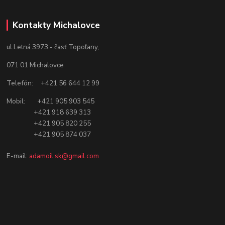
Kontakty Michalovce
ul.Letná 3973 - časť Topoľany,
071 01 Michalovce
Telefón: +421 56 644 12 99
Mobil: +421 905 903 545
+421 918 639 313
+421 905 820 255
+421 905 874 037
E-mail:
adamoil.sk@gmail.com