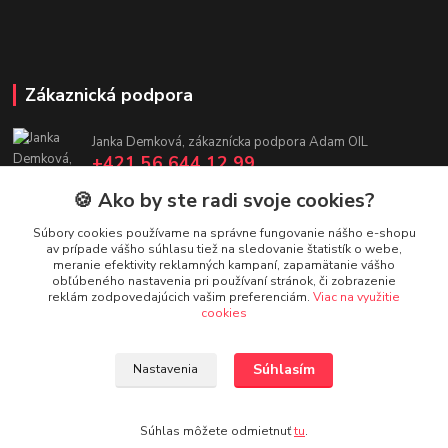
Zákaznická podpora
Janka Demková, zákaznícka podpora Adam OIL
+421 56 644 12 99
(Po-Pia, 7:30-16 hod.)
🍪 Ako by ste radi svoje cookies?
adamoil.sk@gmail.com
Súbory cookies používame na správne fungovanie nášho e-shopu
av prípade vášho súhlasu tiež na sledovanie štatistík o webe,
meranie efektivity reklamných kampaní, zapamätanie vášho
obľúbeného nastavenia pri používaní stránok, či zobrazenie
reklám zodpovedajúcich vašim preferenciám.
Viac na využitie
cookies
Upravit sběr cookies.
Súhlasím
Nastavenia
Copyright 2024 - 2024 Adam OIL s.r.o.
Súhlas môžete odmietnuť
tu
.
Vytvorené na
Eshop-rychlo.sk