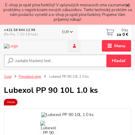
E-shop je opäť plne funkčný! V uplynulých mesiacoch sme zaznamenali
problémy s registráciami nových zákazníkov. Tento technický problém sa
nám podarilo vyriešiť a e-shop je opäť plne funkčný. Prajeme Vám
príjemný nákup!
0
ks
+421 56 644 12 99
EUR
za
0 €
(Po-Pia, 7:30-16 hod.)
Menu
Hľadať
Úvod
Prevodové oleje
Lubexol PP 90 10L 1.0 ks
Lubexol PP 90 10L 1.0 ks
Akcia