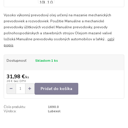
Vysoko výkonný prevodový olej určený na mazanie mechanických
prevodoviek a rozvodoviek. Použitie Manuálne a mechanické
prevodovky úžitkových vozidiel Manuálne prevodovky, prevody
poľnohospodárskych a stavebných strojov Olejom mazané valivé
ložiská Manuálne prevodovky osobných automobilov a ľahký...
celý
popis
Dostupnosť
Skladom 1 ks
31,98 €
/
ks
26 €
bez DPH
Pridať do košíka
Číslo produktu:
1690.0
Výrobca:
Lubexol