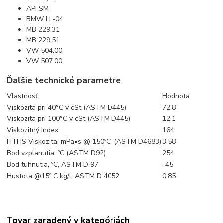
API SM
BMW LL-04
MB 229.31
MB 229.51
VW 504.00
VW 507.00
Ďaľšie technické parametre
Vlastnosť
Hodnota
Viskozita pri 40°C v cSt (ASTM D445)
72.8
Viskozita pri 100°C v cSt (ASTM D445)
12.1
Viskozitný Index
164
HTHS Viskozita, mPa•s @ 150ºC, (ASTM D4683)
3,58
Bod vzplanutia, ºC (ASTM D92)
254
Bod tuhnutia, ºC, ASTM D 97
-45
Hustota @15º C kg/l, ASTM D 4052
0.85
Tovar zaradený v kategóriách