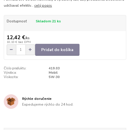
udržiaval efektív...
celý popis
Dostupnosť
Skladom 21 ks
12,42 €
/
ks
10,10 €
bez DPH
Pridať do košíka
Číslo produktu:
419.03
Výrobca:
Mobil
Viskozita:
5W-30
Rýchle doručenie
Expedujeme rýchlo do 24 hod.