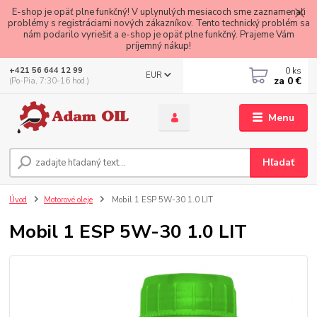
E-shop je opäť plne funkčný! V uplynulých mesiacoch sme zaznamenali
problémy s registráciami nových zákazníkov. Tento technický problém sa
nám podarilo vyriešiť a e-shop je opäť plne funkčný. Prajeme Vám
príjemný nákup!
0
ks
+421 56 644 12 99
EUR
za
0 €
(Po-Pia, 7:30-16 hod.)
Menu
Hľadať
Úvod
Motorové oleje
Mobil 1 ESP 5W-30 1.0 LIT
Mobil 1 ESP 5W-30 1.0 LIT