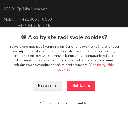
052 01 Spišská Nová Ves
Mobil: +421 905 346 983
+421 948 351 515
🍪 Ako by ste radi svoje cookies?
E-mail:
adamoilsnv@gmail.com
Súbory cookies používame na správne fungovanie nášho e-shopu
av prípade vášho súhlasu tiež na sledovanie štatistík o webe,
meranie efektivity reklamných kampaní, zapamätanie vášho
obľúbeného nastavenia pri používaní stránok, či zobrazenie
reklám zodpovedajúcich vašim preferenciám.
Viac na využitie
cookies
Súhlasím
Nastavenia
Súhlas môžete odmietnuť
tu
.
Zákaznická podpora
Janka Demková, zákaznícka podpora Adam OIL
+421 56 644 12 99