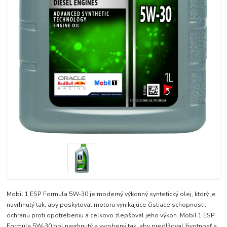
Mobil 1 ESP Formula 5W-30 je moderný výkonný syntetický olej, ktorý je
navrhnutý tak, aby poskytoval motoru vynikajúce čistiace schopnosti,
ochranu proti opotrebeniu a celkovo zlepšoval jeho výkon. Mobil 1 ESP
Formula 5W-30 bol navrhnutý a vyrobený tak, aby predlžoval životnosť a