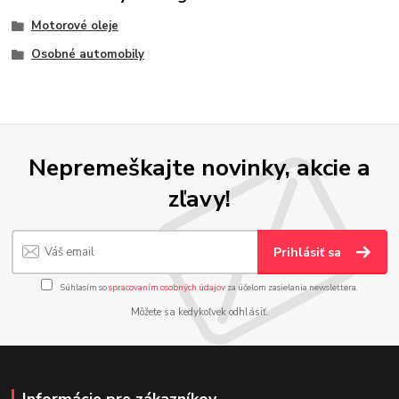
Motorové oleje
Osobné automobily
Nepremeškajte novinky, akcie a
zľavy!
Prihlásiť sa
Súhlasím so
spracovaním osobných údajov
za účelom zasielania newslettera.
Môžete sa kedykoľvek odhlásiť.
Informácie pre zákazníkov