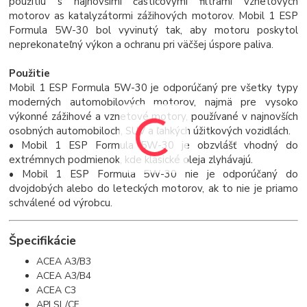
použitiu s najnovšími časticovými filtrami vznetových
motorov as katalyzátormi zážihových motorov. Mobil 1 ESP
Formula 5W-30 bol vyvinutý tak, aby motoru poskytol
neprekonateľný výkon a ochranu pri väčšej úspore paliva.
Použitie
Mobil 1 ESP Formula 5W-30 je odporúčaný pre všetky typy
moderných automobilových motorov, najmä pre vysoko
výkonné zážihové a vznetové motory, používané v najnovších
osobných automobiloch, SUV a ľahkých úžitkových vozidlách.
• Mobil 1 ESP Formula 5W-30 je obzvlášť vhodný do
extrémnych podmienok, kde klasické oleja zlyhávajú.
• Mobil 1 ESP Formula 5W-30 nie je odporúčaný do
dvojdobých alebo do leteckých motorov, ak to nie je priamo
schválené od výrobcu.
Špecifikácie
ACEA A3/B3
ACEA A3/B4
ACEA C3
API SL/CF