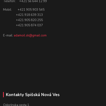
Telefón: +421 56 644 12 99
Mobil: +421 905 903 545
+421 918 639 313
+421 905 820 255
+421 905 874 037
E-mail:
adamoil.sk@gmail.com
Kontakty Spišská Nová Ves
Odorínska cesta 1,