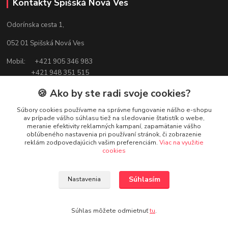
Kontakty Spišská Nová Ves
Odorínska cesta 1,
052 01 Spišská Nová Ves
Mobil: +421 905 346 983
+421 948 351 515
🍪 Ako by ste radi svoje cookies?
E-mail:
adamoilsnv@gmail.com
Súbory cookies používame na správne fungovanie nášho e-shopu
av prípade vášho súhlasu tiež na sledovanie štatistík o webe,
meranie efektivity reklamných kampaní, zapamätanie vášho
obľúbeného nastavenia pri používaní stránok, či zobrazenie
reklám zodpovedajúcich vašim preferenciám.
Viac na využitie
cookies
Súhlasím
Nastavenia
Súhlas môžete odmietnuť
tu
.
Zákaznická podpora