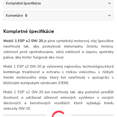
Kompletné špecifikácie
Komentáre
0
Kompletné špecifikácie
Mobil 1 ESP x2 0W-20
je plne syntetický motorový olej špeciálne
navrhnutý tak, aby poskytoval mimoriadnu čistotu motora,
odolnosť proti opotrebovaniu, silnú odolnosť a úsporu spotreby
paliva, aby motor fungoval ako nový
Mobil 1 ESP x2 0W-20 je vytvorený najnovšou technológiou,ktorá
kombinuje trvanlivosť a ochranu s nízkou viskozitou, s nízkym
trením motorového oleja, ktorý bol navrhnutý v spolupráci s
kľúčovými európskymi výrobcami (OEM).
Mobil 1 ESP x2 0W-20 bol navrhnutý tak, aby pomohol predĺžiť
životnosť a udržiavať účinnosť emisných systémov v nových
dieslových a benzínových vozidlách, ktoré vyžadujú triedu
viskozity 0W-20.