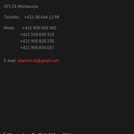
071 01 Michalovce
Telefón: +421 56 644 12 99
Mobil: +421 905 903 545
+421 918 639 313
+421 905 820 255
+421 905 874 037
E-mail:
adamoil.sk@gmail.com