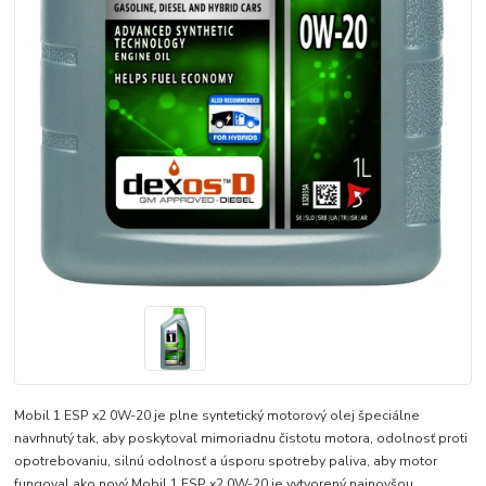
Mobil 1 ESP x2 0W-20 je plne syntetický motorový olej špeciálne
navrhnutý tak, aby poskytoval mimoriadnu čistotu motora, odolnosť proti
opotrebovaniu, silnú odolnosť a úsporu spotreby paliva, aby motor
fungoval ako nový Mobil 1 ESP x2 0W-20 je vytvorený najnovšou