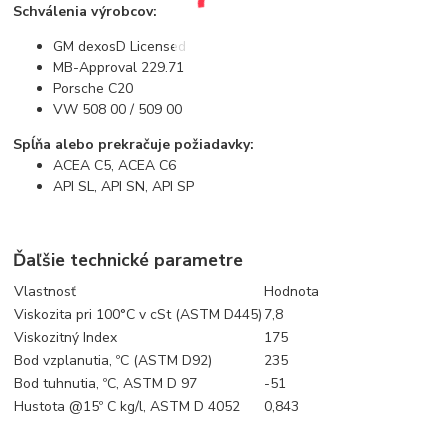
Schválenia výrobcov:
GM dexosD Licensed
MB-Approval 229.71
Porsche C20
VW 508 00 / 509 00
Spĺňa alebo prekračuje požiadavky:
ACEA C5, ACEA C6
API SL, API SN, API SP
Ďaľšie technické parametre
Vlastnosť
Hodnota
Viskozita pri 100°C v cSt (ASTM D445)
7,8
Viskozitný Index
175
Bod vzplanutia, ºC (ASTM D92)
235
Bod tuhnutia, ºC, ASTM D 97
-51
Hustota @15º C kg/l, ASTM D 4052
0,843