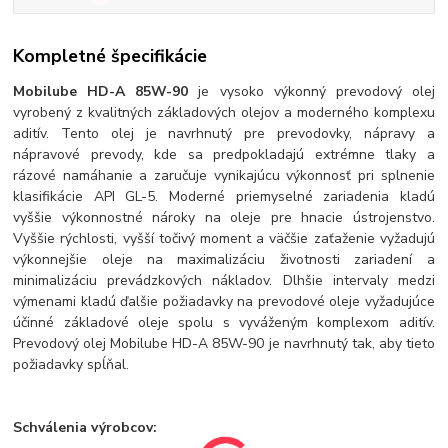
Kompletné špecifikácie
Mobilube HD-A 85W-90
je vysoko výkonný prevodový olej
vyrobený z kvalitných základových olejov a moderného komplexu
aditív. Tento olej je navrhnutý pre prevodovky, nápravy a
nápravové prevody, kde sa predpokladajú extrémne tlaky a
rázové namáhanie a zaručuje vynikajúcu výkonnosť pri splnenie
klasifikácie API GL-5. Moderné priemyselné zariadenia kladú
vyššie výkonnostné nároky na oleje pre hnacie ústrojenstvo.
Vyššie rýchlosti, vyšší točivý moment a väčšie zaťaženie vyžadujú
výkonnejšie oleje na maximalizáciu životnosti zariadení a
minimalizáciu prevádzkových nákladov. Dlhšie intervaly medzi
výmenami kladú ďalšie požiadavky na prevodové oleje vyžadujúce
účinné základové oleje spolu s vyváženým komplexom aditív.
Prevodový olej Mobilube HD-A 85W-90 je navrhnutý tak, aby tieto
požiadavky spĺňal.
Schválenia výrobcov: