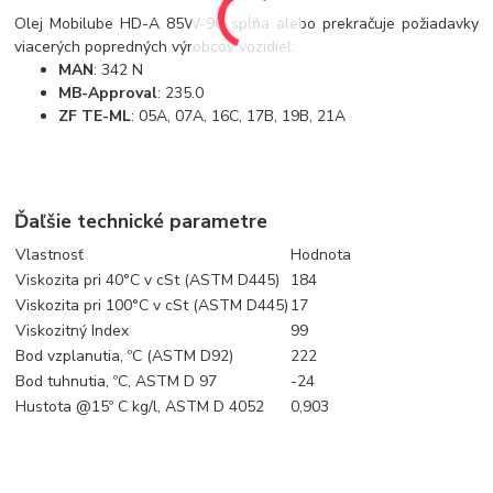
Olej Mobilube HD-A 85W-90 spĺňa alebo prekračuje požiadavky
viacerých popredných výrobcov vozidiel:
MAN
: 342 N
MB-Approval
: 235.0
ZF TE-ML
: 05A, 07A, 16C, 17B, 19B, 21A
Ďaľšie technické parametre
Vlastnosť
Hodnota
Viskozita pri 40°C v cSt (ASTM D445)
184
Viskozita pri 100°C v cSt (ASTM D445)
17
Viskozitný Index
99
Bod vzplanutia, ºC (ASTM D92)
222
Bod tuhnutia, ºC, ASTM D 97
-24
Hustota @15º C kg/l, ASTM D 4052
0,903