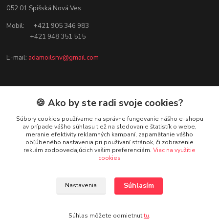
052 01 Spišská Nová Ves
Mobil: +421 905 346 983
+421 948 351 515
E-mail:
adamoilsnv@gmail.com
🍪 Ako by ste radi svoje cookies?
Súbory cookies používame na správne fungovanie nášho e-shopu
av prípade vášho súhlasu tiež na sledovanie štatistík o webe,
meranie efektivity reklamných kampaní, zapamätanie vášho
obľúbeného nastavenia pri používaní stránok, či zobrazenie
reklám zodpovedajúcich vašim preferenciám.
Viac na využitie
cookies
Zákaznická podpora
Súhlasím
Nastavenia
Janka Demková, zákaznícka podpora Adam OIL
+421 56 644 12 99
Súhlas môžete odmietnuť
tu
.