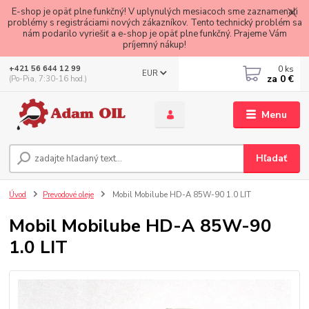
E-shop je opäť plne funkčný! V uplynulých mesiacoch sme zaznamenali
problémy s registráciami nových zákazníkov. Tento technický problém sa
nám podarilo vyriešiť a e-shop je opäť plne funkčný. Prajeme Vám
príjemný nákup!
0
ks
+421 56 644 12 99
EUR
za
0 €
(Po-Pia, 7:30-16 hod.)
Menu
Hľadať
Úvod
Prevodové oleje
Mobil Mobilube HD-A 85W-90 1.0 LIT
Mobil Mobilube HD-A 85W-90
1.0 LIT