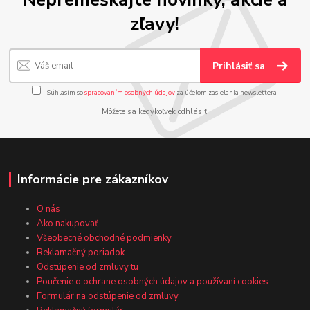
zľavy!
Prihlásiť sa
Súhlasím so
spracovaním osobných údajov
za účelom zasielania newslettera.
Môžete sa kedykoľvek odhlásiť.
Informácie pre zákazníkov
O nás
Ako nakupovať
Všeobecné obchodné podmienky
Reklamačný poriadok
Odstúpenie od zmluvy tu
Poučenie o ochrane osobných údajov a používaní cookies
Formulár na odstúpenie od zmluvy