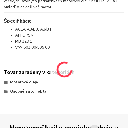
všetkých jazdných podmienkach motorový olej Shell Helix HX7
omladí a osvieži váš motor.
Špecifikácie
ACEA A3/B3, A3/B4
API CF/SM
MB 229.1
VW 502 00/505 00
Tovar zaradený v kategóriách
Motorové oleje
Osobné automobily
Nepremeškajte novinky, akcie a