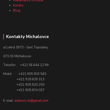
Reklamačný formulár
Kariéra
Blog
Kontakty Michalovce
ul.Letná 3973 - časť Topoľany,
071 01 Michalovce
Telefón: +421 56 644 12 99
Mobil: +421 905 903 545
+421 918 639 313
+421 905 820 255
+421 905 874 037
E-mail:
adamoil.sk@gmail.com