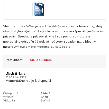
Shell Helix HX7 5W-40je vysokokvalitný syntetický motorový olej, ktorý
vám poskytuje výnimočné vyčistenie motora vďaka špeciálnym čistiacim
prísadám. Špeciálne prísady aktívne čistia povrchy v motore a
neprestajne odstraňujú škodlivé nečistoty a usadeniny. Je ideálnym
motorovým olejom pre moderné o...
celý popis
Dostupnosť
Nie je skladom
25,58 €
/
ks
20,80 €
bez DPH
Momentálne nie je k dispozícii
Číslo produktu:
1744.0
Výrobca:
Shell
Viskozita:
5W-40