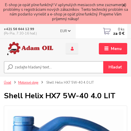
E-shop je opäť plne funkčný! V uplynulých mesiacoch sme zaznamenali
problémy s registráciami nových zákazníkov. Tento technický problém sa
nám podarilo vyriešiť a e-shop je opäť plne funkčný. Prajeme Vám
príjemný nákup!
0
ks
+421 56 644 12 99
EUR
za
0 €
(Po-Pia, 7:30-16 hod.)
Menu
Hľadať
Úvod
Motorové oleje
Shell Helix HX7 5W-40 4.0 LIT
Shell Helix HX7 5W-40 4.0 LIT