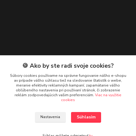
Zákaznická podpora
🍪 Ako by ste radi svoje cookies?
Janka Demková, zákaznícka podpora Adam OIL
Súbory cookies používame na správne fungovanie nášho e-shopu
+421 56 644 12 99
av prípade vášho súhlasu tiež na sledovanie štatistík o webe,
(Po-Pia, 7:30-16 hod.)
meranie efektivity reklamných kampaní, zapamätanie vášho
obľúbeného nastavenia pri používaní stránok, či zobrazenie
adamoil.sk@gmail.com
reklám zodpovedajúcich vašim preferenciám.
Viac na využitie
cookies
Súhlasím
Nastavenia
Súhlas môžete odmietnuť
tu
.