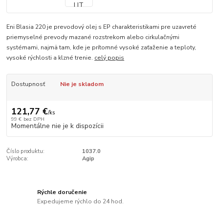
Eni Blasia 220 je prevodový olej s EP charakteristikami pre uzavreté
priemyselné prevody mazané rozstrekom alebo cirkulačnými
systémami, najmä tam, kde je prítomné vysoké zaťaženie a teploty,
vysoké rýchlosti a klzné trenie.
celý popis
Dostupnosť
Nie je skladom
121,77 €
/
ks
99 €
bez DPH
Momentálne nie je k dispozícii
Číslo produktu:
1037.0
Výrobca:
Agip
Rýchle doručenie
Expedujeme rýchlo do 24 hod.