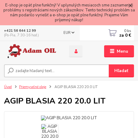
E-shop je opäť plne funkčný! V uplynulých mesiacoch sme zaznamenali
problémy s registráciami nových zákazníkov. Tento technický problém sa
nám podarilo vyriešiť a e-shop je opäť plne funkčný. Prajeme Vám
príjemný nákup!
0
ks
+421 56 644 12 99
EUR
za
0 €
(Po-Pia, 7:30-16 hod.)
Menu
Hľadať
Úvod
Priemyselné oleje
AGIP BLASIA 220 20.0 LIT
AGIP BLASIA 220 20.0 LIT