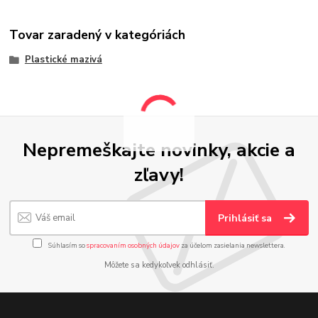
Tovar zaradený v kategóriách
Plastické mazivá
Nepremeškajte novinky, akcie a
zľavy!
Prihlásiť sa
Súhlasím so
spracovaním osobných údajov
za účelom zasielania newslettera.
Môžete sa kedykoľvek odhlásiť.