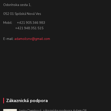
Odorínska cesta 1,
052 01 Spišská Nová Ves
Mobil: +421 905 346 983
+421 948 351 515
E-mail:
adamoilsnv@gmail.com
Zákaznická podpora
Janka Demková, zákaznícka podpora Adam OIL