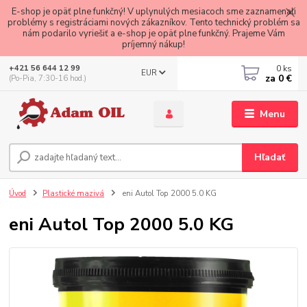
E-shop je opäť plne funkčný! V uplynulých mesiacoch sme zaznamenali
problémy s registráciami nových zákazníkov. Tento technický problém sa
nám podarilo vyriešiť a e-shop je opäť plne funkčný. Prajeme Vám
príjemný nákup!
0
ks
+421 56 644 12 99
EUR
za
0 €
(Po-Pia, 7:30-16 hod.)
Menu
Hľadať
Úvod
Plastické mazivá
eni Autol Top 2000 5.0 KG
eni Autol Top 2000 5.0 KG