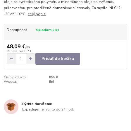
oleja zo syntetického polyméru a minerálneho oleja so zvýšenou
priľnavosťou, pre predĺžené domazávacie intervaly, Ca mydlo, NLGI 2,
-30 až 110°C.
celý popis
Dostupnosť
Skladom 2 ks
48,09 €
/
ks
39,10 €
bez DPH
Pridať do košíka
Číslo produktu:
855.0
Výrobca:
Eni
Rýchle doručenie
Expedujeme rýchlo do 24 hod.