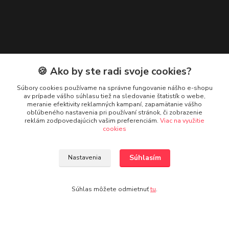
🍪 Ako by ste radi svoje cookies?
Zákaznická podpora
Súbory cookies používame na správne fungovanie nášho e-shopu
Janka Demková, zákaznícka podpora Adam OIL
av prípade vášho súhlasu tiež na sledovanie štatistík o webe,
+421 56 644 12 99
meranie efektivity reklamných kampaní, zapamätanie vášho
obľúbeného nastavenia pri používaní stránok, či zobrazenie
(Po-Pia, 7:30-16 hod.)
reklám zodpovedajúcich vašim preferenciám.
Viac na využitie
cookies
adamoil.sk@gmail.com
Súhlasím
Nastavenia
Súhlas môžete odmietnuť
tu
.
Upravit sběr cookies.