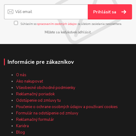
Prihlásiť sa
Súhlasím so
spracovaním osobných údajov
za účelom zasielania newslettera.
Môžete sa kedykoľvek odhlásiť.
Informácie pre zákazníkov
O nás
Ako nakupovať
Všeobecné obchodné podmienky
Reklamačný poriadok
Odstúpenie od zmluvy tu
Poučenie o ochrane osobných údajov a používaní cookies
Formulár na odstúpenie od zmluvy
Reklamačný formulár
Kariéra
Blog