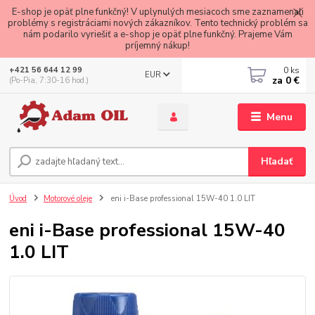
E-shop je opäť plne funkčný! V uplynulých mesiacoch sme zaznamenali
problémy s registráciami nových zákazníkov. Tento technický problém sa
nám podarilo vyriešiť a e-shop je opäť plne funkčný. Prajeme Vám
príjemný nákup!
0
ks
+421 56 644 12 99
EUR
za
0 €
(Po-Pia, 7:30-16 hod.)
Menu
Hľadať
Úvod
Motorové oleje
eni i-Base professional 15W-40 1.0 LIT
eni i-Base professional 15W-40
1.0 LIT