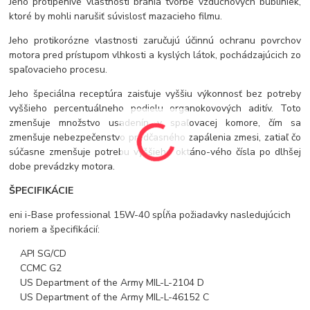
Jeho protipenivé vlastnosti bránia tvorbe vzduchových bubliniek,
ktoré by mohli narušiť súvislosť mazacieho filmu.
Jeho protikorózne vlastnosti zaručujú účinnú ochranu povrchov
motora pred prístupom vlhkosti a kyslých látok, pochádzajúcich zo
spaľovacieho procesu.
Jeho špeciálna receptúra zaisťuje vyššiu výkonnosť bez potreby
vyššieho percentuálneho podielu organokovových aditív. Toto
zmenšuje množstvo usadenín v spaľovacej komore, čím sa
zmenšuje nebezpečenstvo predčasného zapálenia zmesi, zatiaľ čo
súčasne zmenšuje potrebu vyššieho oktáno-vého čísla po dlhšej
dobe prevádzky motora.
ŠPECIFIKÁCIE
eni i-Base professional 15W-40 spĺňa požiadavky nasledujúcich
noriem a špecifikácií:
API SG/CD
CCMC G2
US Department of the Army MIL-L-2104 D
US Department of the Army MIL-L-46152 C