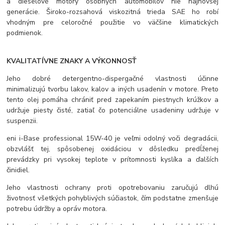
a dieselové motory osobných automobilov nie najnovšej
generácie. Široko-rozsahová viskozitná trieda SAE ho robí
vhodným pre celoročné použitie vo väčšine klimatických
podmienok.
KVALITATÍVNE ZNAKY A VÝKONNOSŤ
Jeho dobré detergentno-dispergačné vlastnosti účinne
minimalizujú tvorbu lakov, kalov a iných usadenín v motore. Preto
tento olej pomáha chrániť pred zapekaním piestnych krúžkov a
udržuje piesty čisté, zatiaľ čo potenciálne usadeniny udržuje v
suspenzii.
eni i-Base professional 15W-40 je veľmi odolný voči degradácii,
obzvlášť tej, spôsobenej oxidáciou v dôsledku predĺženej
prevádzky pri vysokej teplote v prítomnosti kyslíka a ďalších
činidiel.
Jeho vlastnosti ochrany proti opotrebovaniu zaručujú dlhú
životnosť všetkých pohyblivých súčiastok, čím podstatne zmenšuje
potrebu údržby a opráv motora.