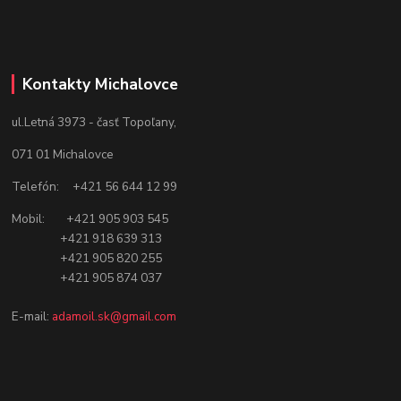
Kontakty Michalovce
ul.Letná 3973 - časť Topoľany,
071 01 Michalovce
Telefón: +421 56 644 12 99
Mobil: +421 905 903 545
+421 918 639 313
+421 905 820 255
+421 905 874 037
E-mail:
adamoil.sk@gmail.com