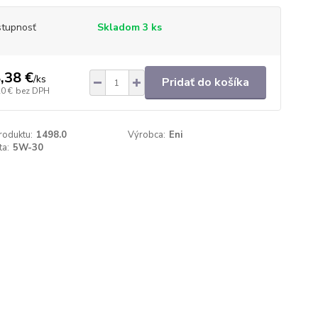
tupnosť
Skladom 3 ks
,38 €
/
ks
Pridať do košíka
20 €
bez DPH
roduktu:
1498.0
Výrobca:
Eni
ta:
5W-30