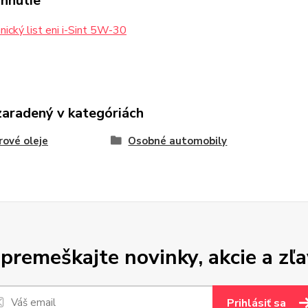
ahnutie
ický list eni i-Sint 5W-30
zaradený v kategóriách
ové oleje
Osobné automobily
premeškajte novinky, akcie a zľa
Prihlásiť sa