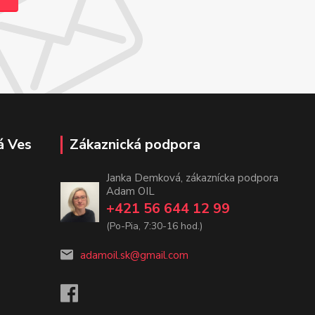
á Ves
Zákaznická podpora
Janka Demková, zákaznícka podpora
Adam OIL
+421 56 644 12 99
(Po-Pia, 7:30-16 hod.)
adamoil.sk@gmail.com