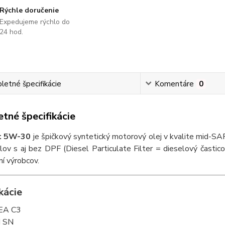
Rýchle doručenie
Expedujeme rýchlo do
24 hod.
etné špecifikácie
Komentáre
0
tné špecifikácie
nt 5W-30
je špičkový syntetický motorový olej v kvalite mid-
ov s aj bez DPF (Diesel Particulate Filter = dieselový časticov
ní výrobcov.
kácie
EA C3
I SN