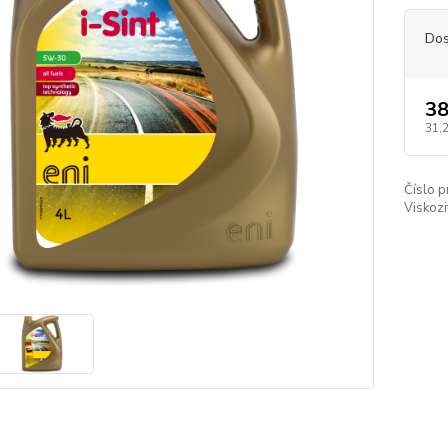
Dos
38
31,
Číslo p
Viskozi