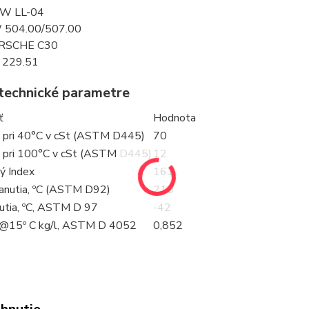
W LL-04
 504.00/507.00
RSCHE C30
 229.51
 technické parametre
ť
Hodnota
a pri 40°C v cSt (ASTM D445)
70
a pri 100°C v cSt (ASTM D445)
12
ý Index
161
anutia, ºC (ASTM D92)
210
utia, ºC, ASTM D 97
-42
 @15º C kg/l, ASTM D 4052
0,852