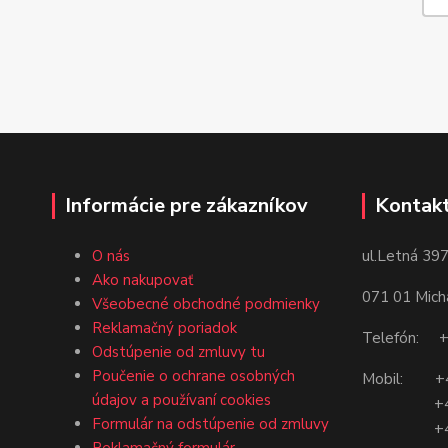
Informácie pre zákazníkov
Kontakt
ul.Letná 397
O nás
Ako nakupovať
071 01 Mich
Všeobecné obchodné podmienky
Reklamačný poriadok
Telefón: +
Odstúpenie od zmluvy tu
Poučenie o ochrane osobných
Mobil: +4
údajov a používaní cookies
+421 9
Formulár na odstúpenie od zmluvy
+421 9
Reklamačný formulár