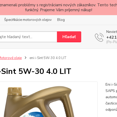
znamenali problémy s registráciami nových zákazníkov. Tento techn
funkčný. Prajeme Vám príjemný nákup!
Špecifikácie motorových olejov
Blog
Neviet
Hľadať
+421
(Po-Pi
otorové oleje
eni i-Sint 5W-30 4.0 LIT
i-Sint 5W-30 4.0 LIT
Eni i-S
SAPS p
automob
častico
odporú