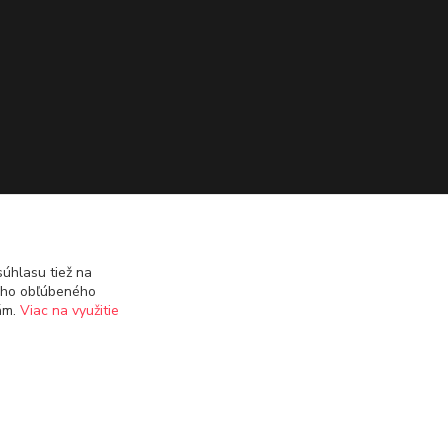
úhlasu tiež na
ášho obľúbeného
iám.
Viac na využitie
Vytvorené na
Eshop-rychlo.sk