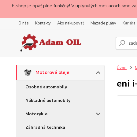
E-shop je opäť plne funkčný! V uplynulých mesiacoch sme za
O nás
Kontakty
Ako nakupovať
Mazacie plány
Kariéra
Úvod
M
Motorové oleje
eni 
Osobné automobily
Nákladné automobily
Motocykle
Záhradná technika