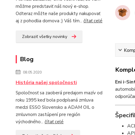
môžme predstaviť náš nový e-shop.
Odteraz môžte naše produkty nakupovať
aj z pohodlia domova ;) Váš tím...
čítať celé
Zobraziť všetky novinky
Kompl
Blog
Komple
08.05.2020
Eni i-Si
História našej spoločnosti
automobil
Spoločnosť sa zaoberá predajom mazív od
odporúča
roku 1995 keď bola podpísaná zmluva
medzi ESSO Slovensko a ADAM OIL o
Špecifi
zmluvnom zastúpení pre región
východného...
čítať celé
AC
AP