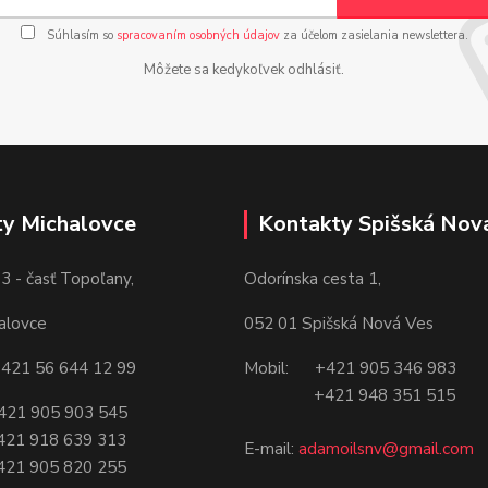
Súhlasím so
spracovaním osobných údajov
za účelom zasielania newslettera.
Môžete sa kedykoľvek odhlásiť.
y Michalovce
Kontakty Spišská Nov
3 - časť Topoľany,
Odorínska cesta 1,
alovce
052 01 Spišská Nová Ves
421 56 644 12 99
Mobil: +421 905 346 983
+421 948 351 515
21 905 903 545
18 639 313
E-mail:
adamoilsnv@gmail.com
05 820 255