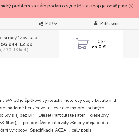
ický problém sa nám podarilo vyriešiť a e-shop je opäť plne
Prihlásenie
EUR
e si rady? Zavolajte.
0
ks
 56 644 12 99
za
0 €
a, 7:30-16 hod.)
int 5W-30 je špičkový syntetický motorový olej v kvalite mid-
re moderné benzínové a dieselové motory osobných
ilov s aj bez DPF (Diesel Particulate Filter = dieselový
vý filter), aj pre predĺžené intervaly výmeny oleja podľa
čaní výrobcov. Špecifikácie ACEA ...
celý popis