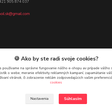
05 874 037
oil.sk@gmail.com
🍪 Ako by ste radi svoje cookies?
s používame na správne fungovanie nášho e-shopu av prípade vášho s
tistík o webe, meranie efektivity reklamných kampaní, zapamätanie v
žívaní stránok, či zobrazenie reklám zodpovedajúcich vašim preferenc
cookies
Upravit sběr cookies.
Súhlasím
Nastavenia