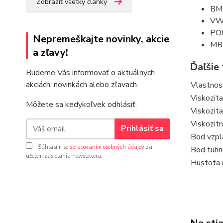
Zobraziť všetky články
BM
VW
PO
Nepremeškajte novinky, akcie
MB
a zľavy!
Ďaľšie
Budeme Vás informovať o aktuálnych
akciách, novinkách alebo zľavach.
Vlastnos
Viskozit
Môžete sa kedykoľvek odhlásiť.
Viskozit
Viskozitn
Prihlásiť sa
Bod vzpl
Súhlasím so
spracovaním osobných údajov
za
Bod tuhn
účelom zasielania newslettera.
Hustota