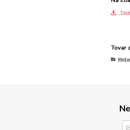
Na sti
Techn
Tovar 
Motor
Ne