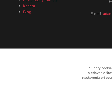
+421 9
Kariéra
Blog
E-mail:
adam
Súbory cookie
sledovanie šta
nastavenia pri pou
Copyright 2024 - 2024 Adam OIL s.r.o.