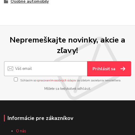
Osobné automobily
Nepremeškajte novinky, akcie a
zľavy!
Prihlásiť sa
Súhlasím so
spracovaním osobných údajov
za účelom zasielania newslettera.
Môžete sa kedykoľvek odhlásiť.
Informácie pre zákazníkov
O nás