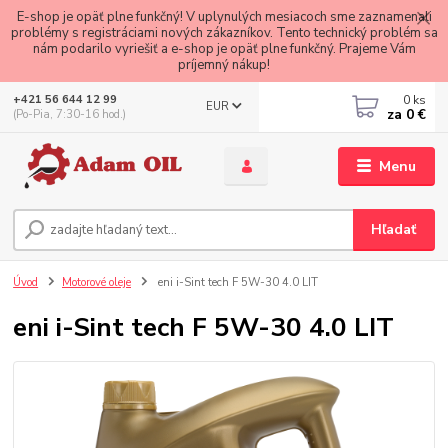
E-shop je opäť plne funkčný! V uplynulých mesiacoch sme zaznamenali
problémy s registráciami nových zákazníkov. Tento technický problém sa
nám podarilo vyriešiť a e-shop je opäť plne funkčný. Prajeme Vám
príjemný nákup!
0
ks
+421 56 644 12 99
EUR
za
0 €
(Po-Pia, 7:30-16 hod.)
Menu
Hľadať
Úvod
Motorové oleje
eni i-Sint tech F 5W-30 4.0 LIT
eni i-Sint tech F 5W-30 4.0 LIT