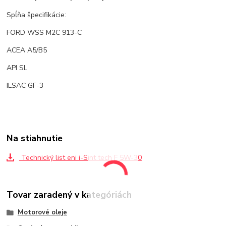
Spĺňa špecifikácie:
FORD WSS M2C 913-C
ACEA A5/B5
API SL
ILSAC GF-3
Na stiahnutie
Technický list eni i-Sint tech F 5W-30
Tovar zaradený v kategóriách
Motorové oleje