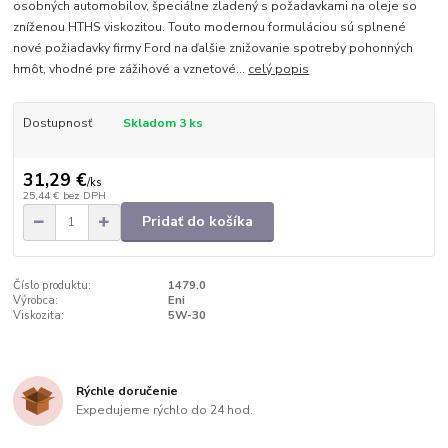
osobných automobilov, špeciálne zladený s požadavkami na oleje so
zníženou HTHS viskozitou. Touto modernou formuláciou sú splnené
nové požiadavky firmy Ford na ďalšie znižovanie spotreby pohonných
hmôt, vhodné pre zážihové a vznetové...
celý popis
Dostupnosť
Skladom 3 ks
31,29 €
/
ks
25,44 €
bez DPH
Pridať do košíka
Číslo produktu:
1479.0
Výrobca:
Eni
Viskozita:
5W-30
Rýchle doručenie
Expedujeme rýchlo do 24 hod.