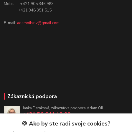
Mobil: +421 905 346 983
+421 948 351 515
E-mail:
adamoilsnv@gmail.com
Zákaznická podpora
Janka Demková, zákaznícka podpora Adam OIL
+421 56 644 12 99
(Po-Pia, 7:30-16 hod.)
🍪 Ako by ste radi svoje cookies?
adamoil.sk@gmail.com