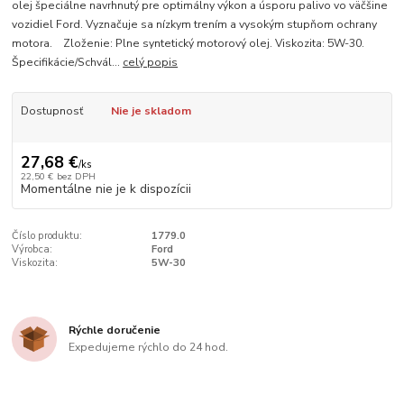
olej špeciálne navrhnutý pre optimálny výkon a úsporu palivo vo väčšine
vozidiel Ford. Vyznačuje sa nízkym trením a vysokým stupňom ochrany
motora. Zloženie: Plne syntetický motorový olej. Viskozita: 5W-30.
Špecifikácie/Schvál...
celý popis
Dostupnosť
Nie je skladom
27,68 €
/
ks
22,50 €
bez DPH
Momentálne nie je k dispozícii
Číslo produktu:
1779.0
Výrobca:
Ford
Viskozita:
5W-30
Rýchle doručenie
Expedujeme rýchlo do 24 hod.