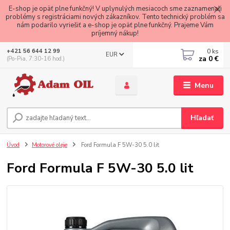
E-shop je opäť plne funkčný! V uplynulých mesiacoch sme zaznamenali
problémy s registráciami nových zákazníkov. Tento technický problém sa
nám podarilo vyriešiť a e-shop je opäť plne funkčný. Prajeme Vám
príjemný nákup!
0
ks
+421 56 644 12 99
EUR
za
0 €
(Po-Pia, 7:30-16 hod.)
Menu
Hľadať
Úvod
Motorové oleje
Ford Formula F 5W-30 5.0 lit
Ford Formula F 5W-30 5.0 lit