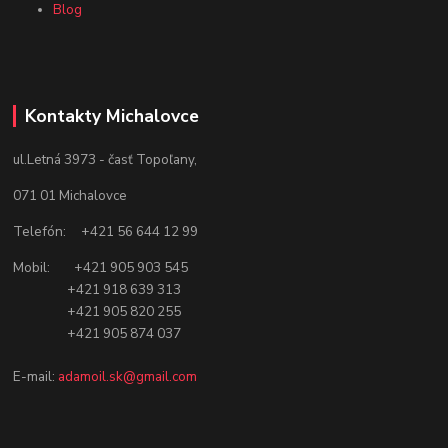
Blog
Kontakty Michalovce
ul.Letná 3973 - časť Topoľany,
071 01 Michalovce
Telefón: +421 56 644 12 99
Mobil: +421 905 903 545
+421 918 639 313
+421 905 820 255
+421 905 874 037
E-mail:
adamoil.sk@gmail.com