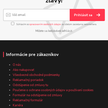
zľavy!
Prihlásiť sa
Súhlasím so
spracovaním osobných údajov
za účelom zasielania newslettera.
Môžete sa kedykoľvek odhlásiť.
Informácie pre zákazníkov
O nás
Ako nakupovať
Všeobecné obchodné podmienky
Reklamačný poriadok
Odstúpenie od zmluvy tu
Poučenie o ochrane osobných údajov a používaní cookies
Formulár na odstúpenie od zmluvy
Reklamačný formulár
Kariéra