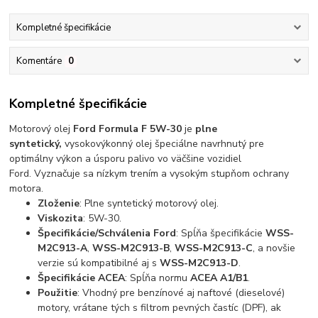
Kompletné špecifikácie
Komentáre
0
Kompletné špecifikácie
Motorový olej
Ford Formula F 5W-30
je
plne
syntetický,
vysokovýkonný olej špeciálne navrhnutý pre
optimálny výkon a úsporu palivo vo väčšine vozidiel
Ford. Vyznačuje sa nízkym trením a vysokým stupňom ochrany
motora.
Zloženie
: Plne syntetický motorový olej.
Viskozita
: 5W-30.
Špecifikácie/Schválenia Ford
: Spĺňa špecifikácie
WSS-
M2C913-A
,
WSS-M2C913-B
,
WSS-M2C913-C
, a novšie
verzie sú kompatibilné aj s
WSS-M2C913-D
.
Špecifikácie ACEA
: Spĺňa normu
ACEA A1/B1
.
Použitie
: Vhodný pre benzínové aj naftové (dieselové)
motory, vrátane tých s filtrom pevných častíc (DPF), ak