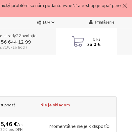
ický problém sa nám podarilo vyriešiť a e-shop je opäť plne
Prihlásenie
EUR
e si rady? Zavolajte.
0
ks
 56 644 12 99
za
0 €
a, 7:30-16 hod.)
tupnosť
Nie je skladom
5,46 €
/
ks
Momentálne nie je k dispozícii
,26 €
bez DPH