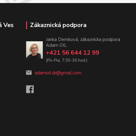
á Ves
Zákaznická podpora
Janka Demková, zákaznícka podpora
Adam OIL
+421 56 644 12 99
(Po-Pia, 7:30-16 hod.)
adamoil.sk@gmail.com