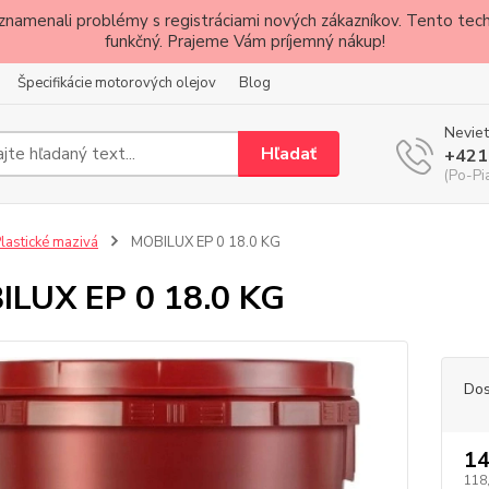
znamenali problémy s registráciami nových zákazníkov. Tento techn
funkčný. Prajeme Vám príjemný nákup!
Špecifikácie motorových olejov
Blog
Neviet
Hľadať
+421
(Po-Pi
lastické mazivá
MOBILUX EP 0 18.0 KG
LUX EP 0 18.0 KG
Dos
14
118