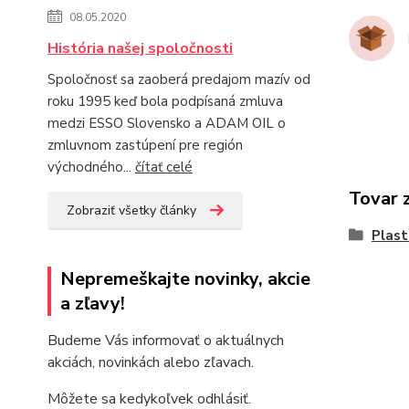
08.05.2020
História našej spoločnosti
Spoločnosť sa zaoberá predajom mazív od
roku 1995 keď bola podpísaná zmluva
medzi ESSO Slovensko a ADAM OIL o
zmluvnom zastúpení pre región
východného...
čítať celé
Tovar 
Zobraziť všetky články
Plast
Nepremeškajte novinky, akcie
a zľavy!
Budeme Vás informovať o aktuálnych
akciách, novinkách alebo zľavach.
Môžete sa kedykoľvek odhlásiť.