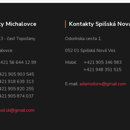
y Michalovce
Kontakty Spišská Nov
3 - časť Topoľany,
Odorínska cesta 1,
alovce
052 01 Spišská Nová Ves
421 56 644 12 99
Mobil: +421 905 346 983
+421 948 351 515
21 905 903 545
18 639 313
E-mail:
adamoilsnv@gmail.com
05 820 255
05 874 037
oil.sk@gmail.com