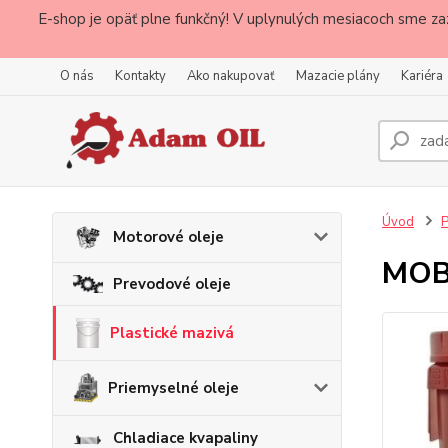
E-shop je opäť plne funkčný! V uplynulých mesiacoch sme za
O nás
Kontakty
Ako nakupovať
Mazacie plány
Kariéra
Úvod
P
Motorové oleje
MOBI
Prevodové oleje
Plastické mazivá
Priemyselné oleje
Chladiace kvapaliny