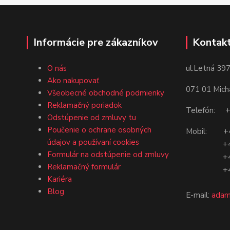
Informácie pre zákazníkov
Kontakt
ul.Letná 397
O nás
Ako nakupovať
071 01 Mich
Všeobecné obchodné podmienky
Reklamačný poriadok
Telefón: +
Odstúpenie od zmluvy tu
Poučenie o ochrane osobných
Mobil: +4
údajov a používaní cookies
+421 9
Formulár na odstúpenie od zmluvy
+421 9
Reklamačný formulár
+421 9
Kariéra
Blog
E-mail:
adam